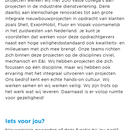
projecten werken wij met 200 vaste collega’s aan
projecten in de industriële dienstverlening. Denk
daarbij aan kleinschalige renovaties tot aan grote
integrale nieuwbouwprojecten in opdracht van klanten
zoals Shell, ExxonMobil, Fluor en Vopak voornamelijk
in het zuidwesten van Nederland. Je kunt je
voorstellen dat werken voor deze opdrachtgevers
naast een hoge veiligheidsstandaard ook kwaliteits- en
milieueisen met zich mee brengt. Onze teams richten
zich binnen deze projecten op de disciplines civiel,
mechanisch en E&I. Wij hebben projecten die zich
focussen op één discipline, maar wij hebben ook
ervaring met het integraal uitvoeren van projecten.
Ons bedrijf kent een echte hands-on cultuur. Wij
werken samen en wij werken veilig. Wij zijn trots op
het werk wat wij leveren. Daarnaast is er volop ruimte
voor gezelligheid!
Iets voor jou?
Nieuwsgierig geworden of deze functie bij jou past?