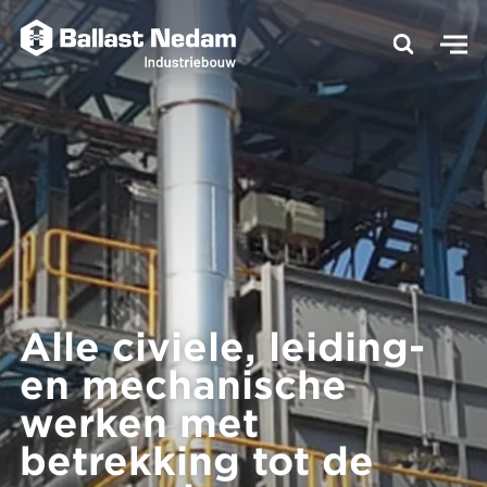
Alle civiele, leiding-
en mechanische
werken met
betrekking tot de