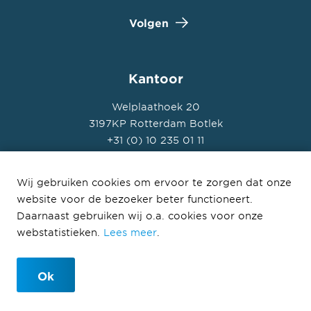
Volgen
Kantoor
Welplaathoek 20
3197KP Rotterdam Botlek
+31 (0) 10 235 01 11
Wij gebruiken cookies om ervoor te zorgen dat onze
website voor de bezoeker beter functioneert.
Daarnaast gebruiken wij o.a. cookies voor onze
© Ballast Nedam 2026
webstatistieken.
Lees meer
.
Privacyverklaring
Disclaimer
Ok