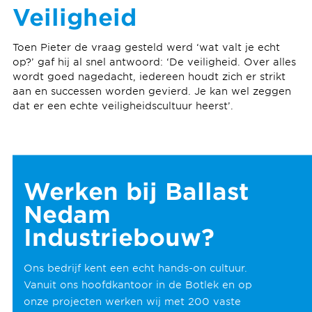
Veiligheid
Toen Pieter de vraag gesteld werd ‘wat valt je echt
op?’ gaf hij al snel antwoord: ‘De veiligheid. Over alles
wordt goed nagedacht, iedereen houdt zich er strikt
aan en successen worden gevierd. Je kan wel zeggen
dat er een echte veiligheidscultuur heerst’.
Werken bij Ballast
Nedam
Industriebouw?
Ons bedrijf kent een echt hands-on cultuur.
Vanuit ons hoofdkantoor in de Botlek en op
onze projecten werken wij met 200 vaste