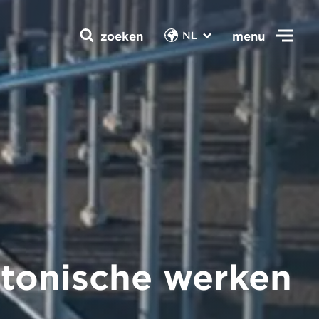
zoeken
menu
NL
ectonische werken