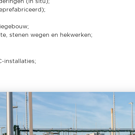
eringen (in situ);
prefabriceerd);
tiegebouw;
ite, stenen wegen en hekwerken;
installaties;