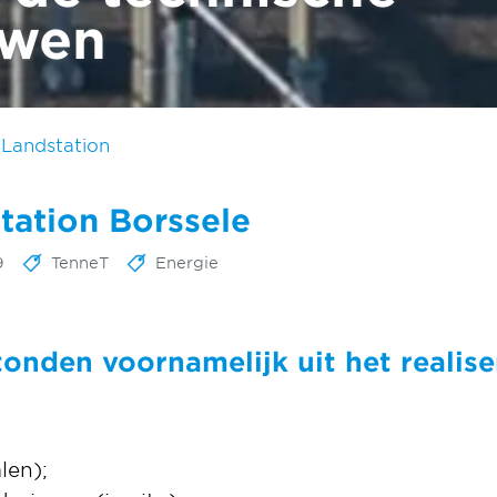
uwen
 Landstation
tation Borssele
9
TenneT
Energie
tonden ​​voornamelijk uit het realis
len);