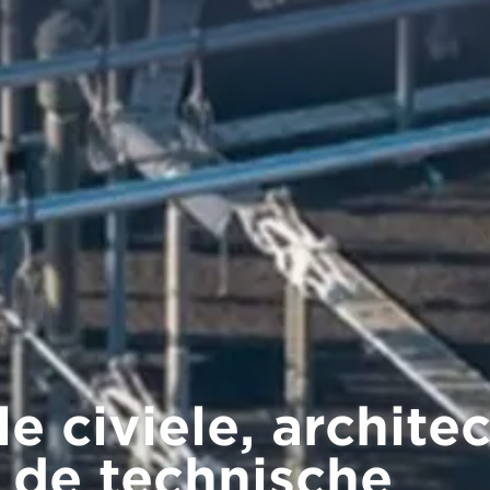
lle civiele, archit
n de technische